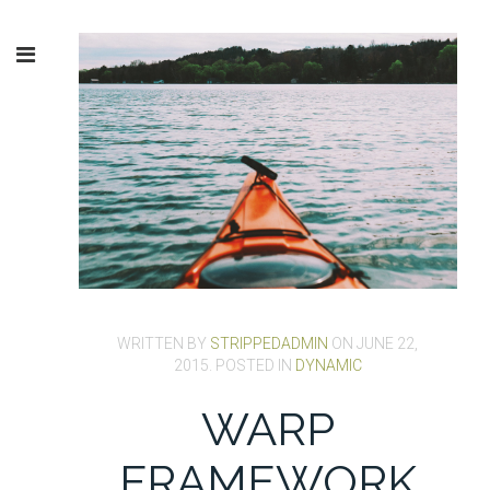
WRITTEN BY
STRIPPEDADMIN
ON
JUNE 22,
2015
. POSTED IN
DYNAMIC
WARP
FRAMEWORK